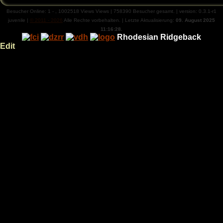
Besucher Online:
1
-
,
1002518
Views
Views |
758390
Besucher gesamt. | version: 0.3.1-r1
juvenile |
© 2011 - 2026
Alle Rechte vorbehalten. | Letzte Aktualisierung:
09. August 2025
11:16:28.
Rhodesian Ridgeback
Edit